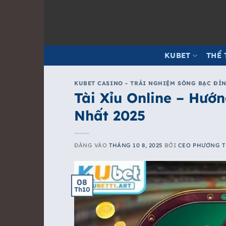
Bỏ
qua
nội
dung
KUBET
THỂ
KUBET CASINO - TRẢI NGHIỆM SÒNG BẠC ĐỈ
Tài Xỉu Online – Hướ
Nhất 2025
ĐĂNG VÀO
THÁNG 10 8, 2025
BỞI
CEO PHƯƠNG 
08
Th10