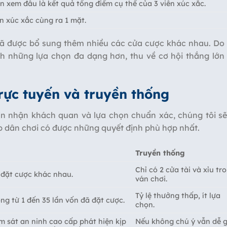
n xem đâu là kết quả tổng điểm cụ thể của 3 viên xúc xắc.
n xúc xắc cùng ra 1 mặt.
ã được bổ sung thêm nhiều các cửa cược khác nhau. Do 
h những lựa chọn đa dạng hơn, thu về cơ hội thắng lớn 
rực tuyến và truyền thống
n nhận khách quan và lựa chọn chuẩn xác, chúng tôi sẽ
úp dân chơi có được những quyết định phù hợp nhất.
Truyền thống
Chỉ có 2 cửa tài và xỉu tr
 đặt cược khác nhau.
ván chơi.
Tỷ lệ thưởng thấp, ít lựa
ng từ 1 đến 35 lần vốn đã đặt cược.
chọn.
m sát an ninh cao cấp phát hiện kịp
Nếu không chú ý vẫn dễ 