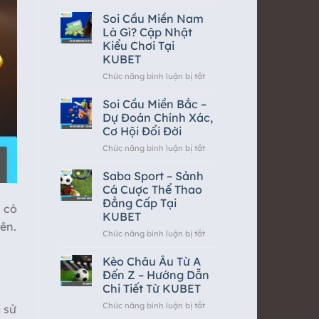
Thắng
Dự
Lớn
Đoán
Soi Cầu Miền Nam
Với
Xổ
Là Gì? Cập Nhật
Mẹo
Số
Kiểu Chơi Tại
Từ
Miền
KUBET
Cao
Bắc
Thủ
Siêu
Chức năng bình luận bị tắt
ở
Dễ
Soi
Trúng
Cầu
Soi Cầu Miền Bắc –
Cho
Miền
Dự Đoán Chính Xác,
Bet
Nam
Cơ Hội Đổi Đời
Thủ
Là
Chức năng bình luận bị tắt
2025
ở
Gì?
Soi
Cập
Cầu
Nhật
Saba Sport – Sảnh
Miền
Kiểu
Cá Cược Thể Thao
Bắc
Chơi
Đẳng Cấp Tại
 có
–
Tại
KUBET
Dự
KUBET
ên.
Đoán
Chức năng bình luận bị tắt
ở
Chính
Saba
Xác,
Sport
Kèo Châu Âu Từ A
Cơ
–
Đến Z – Hướng Dẫn
Hội
Sảnh
Chi Tiết Từ KUBET
Đổi
Cá
Chức năng bình luận bị tắt
Đời
ở
Cược
i sử
Kèo
Thể