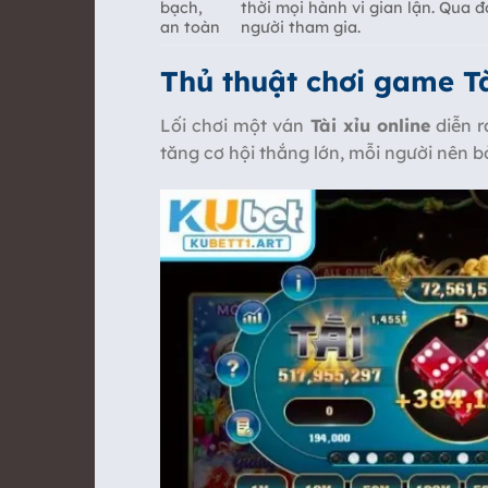
bạch,
thời mọi hành vi gian lận. Qua 
an toàn
người tham gia.
Thủ thuật chơi game Tà
Lối chơi một ván
Tài xỉu online
diễn r
tăng cơ hội thắng lớn, mỗi người nên bỏ