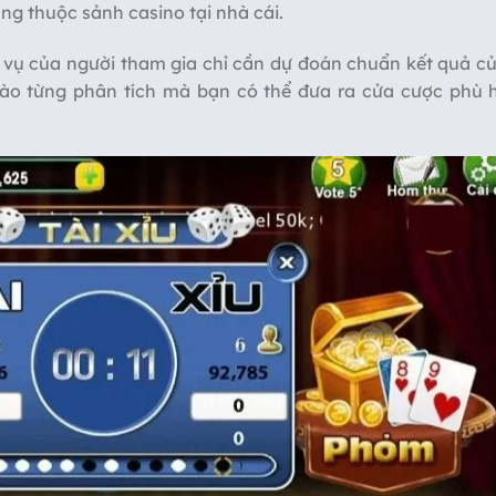
ng thuộc sảnh casino tại nhà cái.
 vụ của người tham gia chỉ cần dự đoán chuẩn kết quả củ
 vào từng phân tích mà bạn có thể đưa ra cửa cược phù 