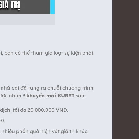
, bạn có thể tham gia loạt sự kiện phát
nhà cái đã tung ra chuỗi chương trình
được nhận 3
khuyến mãi KUBET
sau:
 dịch, tối đa 20.000.000 VNĐ.
NĐ.
 nhiều phần quà hiện vật giá trị khác.