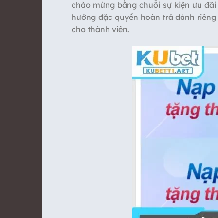
chào mừng bằng chuỗi sự kiện ưu đãi 
hưởng đặc quyền hoàn trả dành riêng 
cho thành viên.