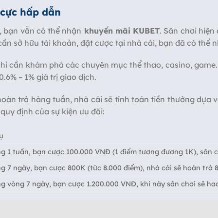
 cực hấp dẫn
i, bạn vẫn có thể nhận
khuyến mãi KUBET
. Sân chơi hiện
cần sở hữu tài khoản, đặt cược tại nhà cái, bạn đã có thể 
 chỉ cần khám phá các chuyên mục thể thao, casino, game.
0.6% – 1% giá trị giao dịch.
oàn trả hàng tuần, nhà cái sẽ tính toán tiền thưởng dựa 
uy định của sự kiện ưu đãi:
ụ
ng 1 tuần, bạn cược 100.000 VNĐ (1 điểm tương đương 1K), sân c
g 7 ngày, bạn cược 800K (tức 8.000 điểm), nhà cái sẽ hoàn trả 
g vòng 7 ngày, bạn cược 1.200.000 VNĐ, khi này sân chơi sẽ hao