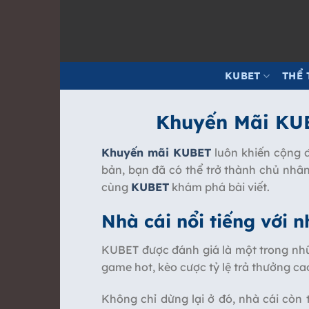
Bỏ
qua
nội
dung
KUBET
THỂ
Khuyến Mãi KUB
Khuyến mãi KUBET
luôn khiến cộng đ
bản, bạn đã có thể trở thành chủ nhâ
cùng
KUBET
khám phá bài viết.
Nhà cái nổi tiếng với 
KUBET được đánh giá là một trong nhữn
game hot, kèo cược tỷ lệ trả thưởng cao
Không chỉ dừng lại ở đó, nhà cái còn