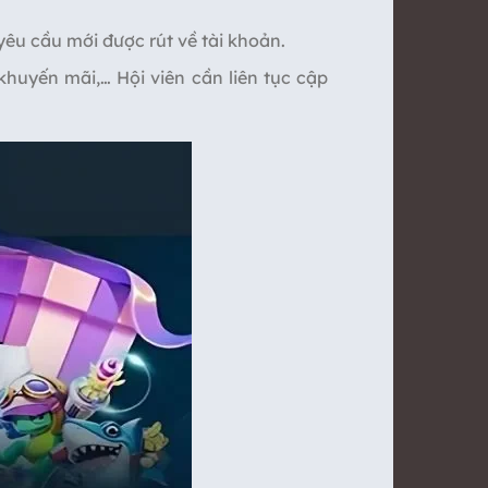
yêu cầu mới được rút về tài khoản.
 khuyến mãi,… Hội viên cần liên tục cập