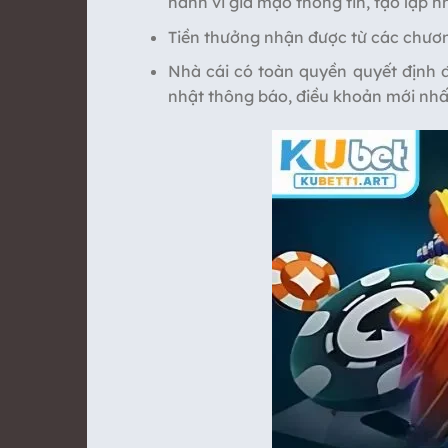
hành vi giả mạo thông tin, tạo lập 
Tiền thưởng nhận được từ các chương
Nhà cái có toàn quyền quyết định đi
nhật thông báo, điều khoản mới nhất