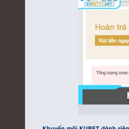
Khuyến mãi KUBET dành riê