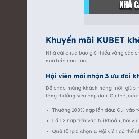
Khuyến mãi KUBET khô
Nhà cái chưa bao giờ thiếu vắng các ch
quà hấp dẫn sau.
Hội viên mới nhận 3 ưu đãi 
Để chào mừng khách hàng mới, giúp ng
tặng thưởng siêu hấp dẫn. Cụ thể, nếu 
Thưởng 100% nạp lần đầu: Gửi vào tà
Lần 2 nạp tiền vào tài khoản, hội vi
Quà tặng 5 chọn 1: Hội viên có thể 