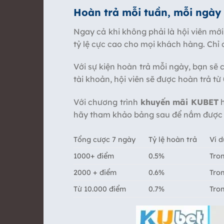
Hoàn trả mỗi tuần, mỗi ngày
Ngay cả khi không phải là hội viên mớ
tỷ lệ cực cao cho mọi khách hàng. Chỉ 
Với sự kiện hoàn trả mỗi ngày, bạn sẽ
tài khoản, hội viên sẽ được hoàn trả từ 
Với chương trình
khuyến mãi KUBET
h
hãy tham khảo bảng sau để nắm được q
Tổng cược 7 ngày
Tỷ lệ hoàn trả
Ví d
1000+ điểm
0.5%
Tro
2000 + điểm
0.6%
Tron
Từ 10.000 điểm
0.7%
Tron