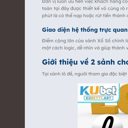
Đơn vị luôn ưu tiên việc khách hàng có
toán tại đây được thiết kế vô cùng rõ 
phút là có thể nạp hoặc rút tiền thành 
Giao diện hệ thống trực quan,
Điểm cộng lớn của sảnh Xổ Số chính là
một cách logic, dễ nhìn và giúp thành 
Giới thiệu về 2 sảnh ch
Tại sảnh lô đề, người tham gia đặc biệt