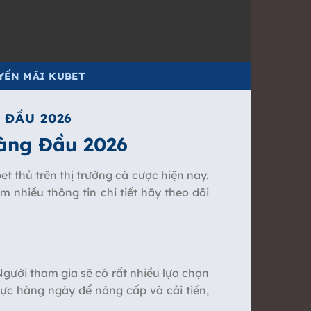
YẾN MÃI KUBET
 ĐẦU 2026
àng Đầu 2026
 thủ trên thị trường cá cược hiện nay.
m nhiều thông tin chi tiết hãy theo dõi
gười tham gia sẽ có rất nhiều lựa chọn
lực hàng ngày để nâng cấp và cải tiến,