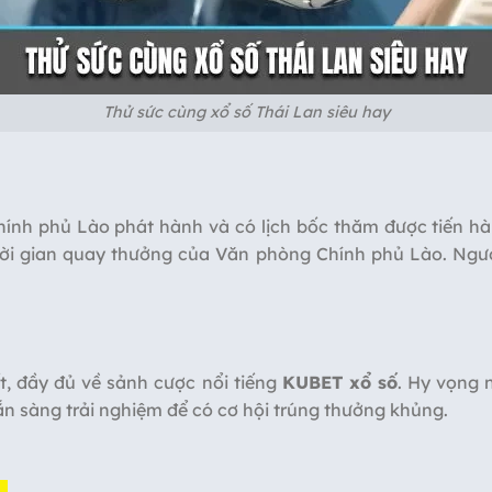
Thử sức cùng xổ số Thái Lan siêu hay
ính phủ Lào phát hành và có lịch bốc thăm được tiến hàn
ời gian quay thưởng của Văn phòng Chính phủ Lào. Người 
ết, đầy đủ về sảnh cược nổi tiếng
KUBET xổ số
. Hy vọng 
ẵn sàng trải nghiệm để có cơ hội trúng thưởng khủng.