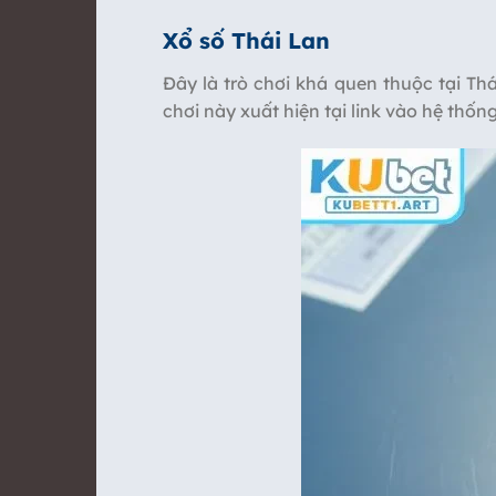
Xổ số Thái Lan
Đây là trò chơi khá quen thuộc tại T
chơi này xuất hiện tại link vào hệ thố