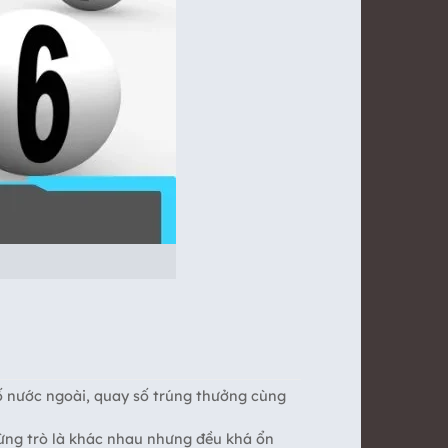
ố nước ngoài, quay số trúng thưởng cùng
từng trò là khác nhau nhưng đều khá ổn