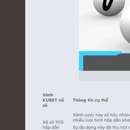
Sảnh
KUBET xổ
Thông tin cụ thể
số
Sảnh cược này sở hữu những
nhiều loại hình hấp dẫn khá
Xổ số TCG
hấp dẫn
Sự đa dạng này đã thu hút 