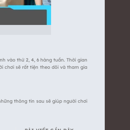
h vào thứ 2, 4, 6 hàng tuần. Thời gian
chơi sẽ rất tiện theo dõi và tham gia
những thông tin sau sẽ giúp người chơi