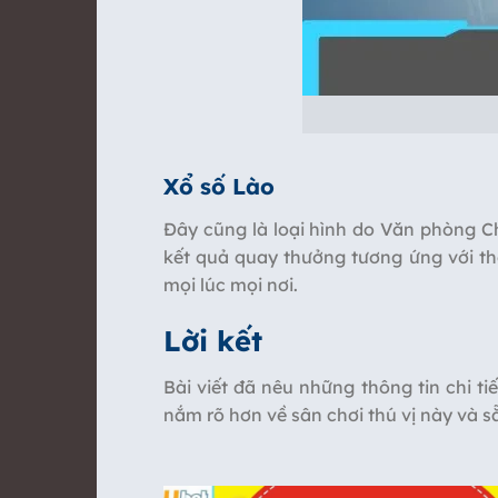
Xổ số Lào
Đây cũng là loại hình do Văn phòng Ch
kết quả quay thưởng tương ứng với th
mọi lúc mọi nơi.
Lời kết
Bài viết đã nêu những thông tin chi ti
nắm rõ hơn về sân chơi thú vị này và s