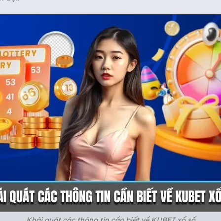
Khái quát các thông tin cần biết về KUBET xổ số