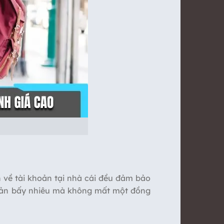
n về tài khoản tại nhà cái đều đảm bảo
khoản bấy nhiêu mà không mất một đồng