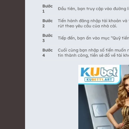
Bước
Đầu tiên, bạn truy cập vào đường 
1
Bước
Tiến hành đăng nhập tài khoản và
2
rút theo yêu cầu của nhà cái.
Bước
Tiếp đến, bạn ấn vào mục “Quỹ tiền”
3
Bước
Cuối cùng bạn nhập số tiền muốn r
4
tin thành công, tiền sẽ đổ về tài 