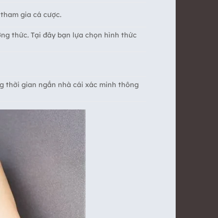
 tham gia cá cược.
ng thức. Tại đây bạn lựa chọn hình thức
g thời gian ngắn nhà cái xác minh thông