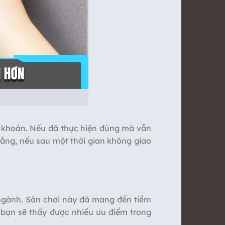
ài khoản. Nếu đã thực hiện đúng mà vẫn
 rằng, nếu sau một thời gian không giao
g ngành. Sân chơi này đã mang đến tiềm
, bạn sẽ thấy được nhiều ưu điểm trong