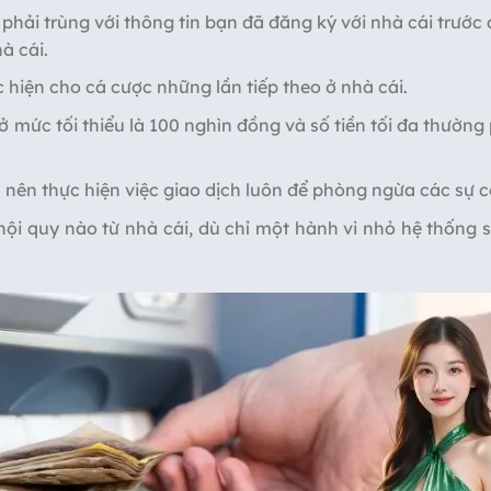
phải trùng với thông tin bạn đã đăng ký với nhà cái trướ
à cái.
 hiện cho cá cược những lần tiếp theo ở nhà cái.
 ở mức tối thiểu là 100 nghìn đồng và số tiền tối đa thư
nên thực hiện việc giao dịch luôn để phòng ngừa các sự c
ội quy nào từ nhà cái, dù chỉ một hành vi nhỏ hệ thống 