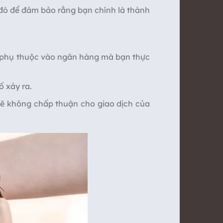
c đó để đảm bảo rằng bạn chính là thành
ờng phụ thuộc vào ngân hàng mà bạn thực
ố xảy ra.
sẽ không chấp thuận cho giao dịch của