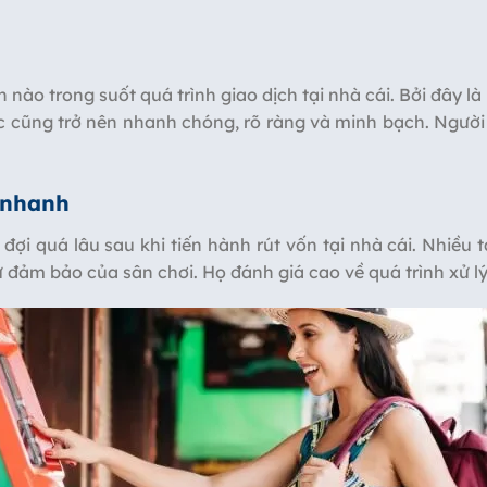
nào trong suốt quá trình giao dịch tại nhà cái. Bởi đây là
ợc cũng trở nên nhanh chóng, rõ ràng và minh bạch. Người
 nhanh
ợi quá lâu sau khi tiến hành rút vốn tại nhà cái. Nhiều ta
đảm bảo của sân chơi. Họ đánh giá cao về quá trình xử lý